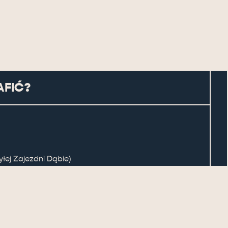
AFIĆ?
łej Zajezdni Dąbie)
© 2026, PRACOWNIA WITRYNA