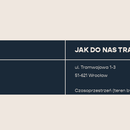
JAK DO NAS TR
ul. Tramwajowa 1-3
51-621 Wrocław
Czasoprzestrzeń (teren by
NA GÓRĘ