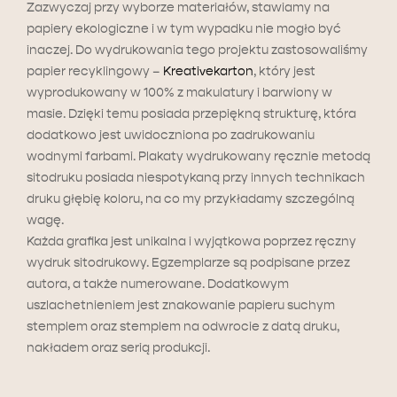
Zazwyczaj przy wyborze materiałów, stawiamy na
papiery ekologiczne i w tym wypadku nie mogło być
inaczej. Do wydrukowania tego projektu zastosowaliśmy
papier recyklingowy –
Kreativekarton
, który jest
wyprodukowany w 100% z makulatury i barwiony w
masie. Dzięki temu posiada przepiękną strukturę, która
dodatkowo jest uwidoczniona po zadrukowaniu
wodnymi farbami. Plakaty wydrukowany ręcznie metodą
sitodruku posiada niespotykaną przy innych technikach
druku głębię koloru, na co my przykładamy szczególną
wagę.
Każda grafika jest unikalna i wyjątkowa poprzez ręczny
wydruk sitodrukowy. Egzemplarze są podpisane przez
autora, a także numerowane. Dodatkowym
uszlachetnieniem jest znakowanie papieru suchym
stemplem oraz stemplem na odwrocie z datą druku,
nakładem oraz serią produkcji.