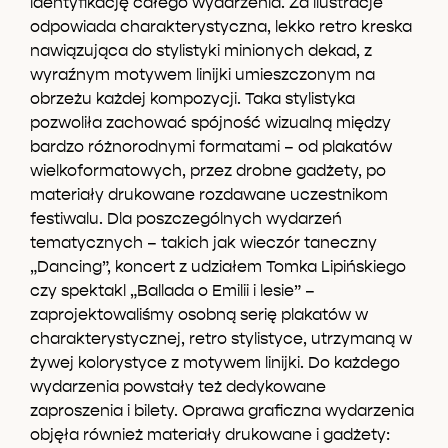
identyfikację całego wydarzenia. Za ilustracje
odpowiada charakterystyczna, lekko retro kreska
nawiązująca do stylistyki minionych dekad, z
wyraźnym motywem linijki umieszczonym na
obrzeżu każdej kompozycji. Taka stylistyka
pozwoliła zachować spójność wizualną między
bardzo różnorodnymi formatami – od plakatów
wielkoformatowych, przez drobne gadżety, po
materiały drukowane rozdawane uczestnikom
festiwalu. Dla poszczególnych wydarzeń
tematycznych – takich jak wieczór taneczny
„Dancing”, koncert z udziałem Tomka Lipińskiego
czy spektakl „Ballada o Emilii i lesie” –
zaprojektowaliśmy osobną serię plakatów w
charakterystycznej, retro stylistyce, utrzymaną w
żywej kolorystyce z motywem linijki. Do każdego
wydarzenia powstały też dedykowane
zaproszenia i bilety. Oprawa graficzna wydarzenia
objęła również materiały drukowane i gadżety: